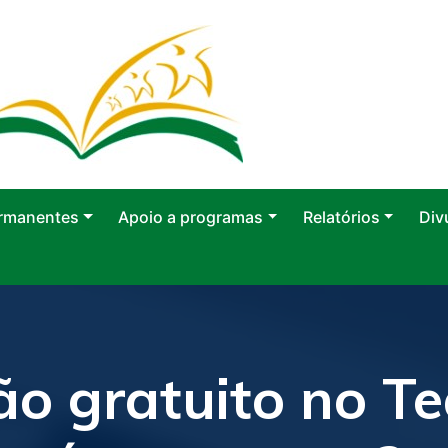
rmanentes
Apoio a programas
Relatórios
Div
ão gratuito no Te