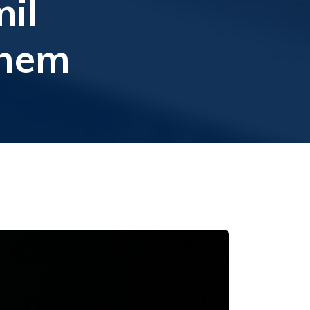
il
Enem