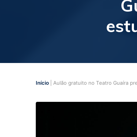
G
est
Início
| Aulão gratuito no Teatro Guaíra p