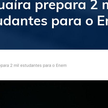
uaíra prepara 2 m
udantes para o 
repara 2 mil estudantes para o Enem