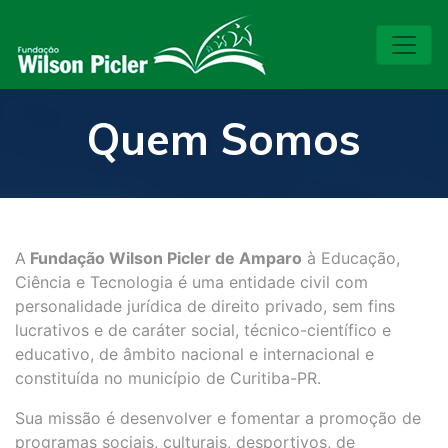
Quem Somos
A
Fundação Wilson Picler de Amparo
à Educação,
Ciência e Tecnologia é uma entidade civil com
personalidade jurídica de direito privado, sem fins
lucrativos e de caráter social, técnico-científico e
educativo, de âmbito nacional e internacional e
constituída no município de Curitiba-PR.
Sua missão é desenvolver e fomentar a promoção de
programas sociais, culturais, desportivos, de