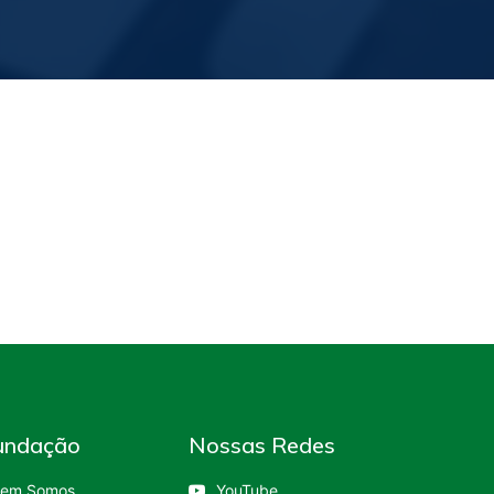
undação
Nossas Redes
em Somos
YouTube