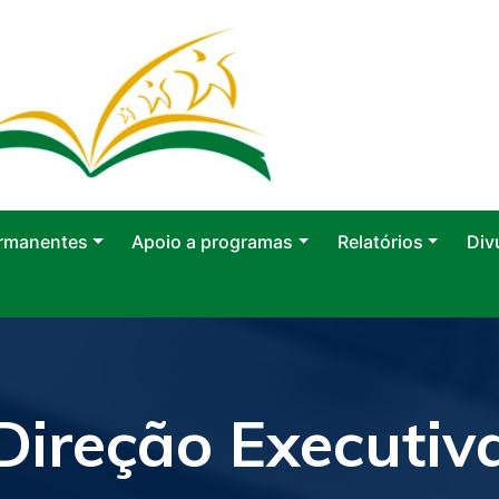
rmanentes
Apoio a programas
Relatórios
Div
Direção Executiv