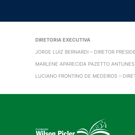
DIRETORIA EXECUTIVA
JORGE LUIZ BERNARDI – DIRETOR PRESID
MARLENE APARECIDA PAZETTO ANTUNES T
LUCIANO FRONTINO DE MEDEIROS – DIRE