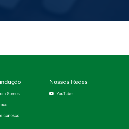
undação
Nossas Redes
em Somos
YouTube
deos
le conosco