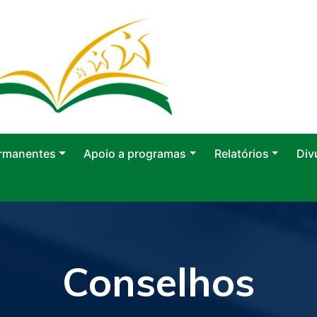
rmanentes
Apoio a programas
Relatórios
Div
Conselhos