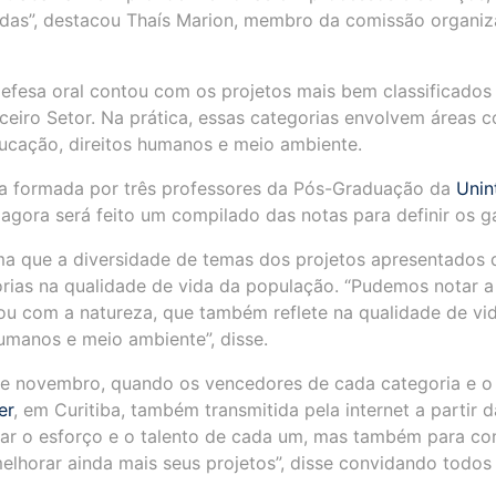
das”, destacou Thaís Marion, membro da comissão organiza
efesa oral contou com os projetos mais bem classificados 
rceiro Setor. Na prática, essas categorias envolvem áreas co
ducação, direitos humanos e meio ambiente.
nca formada por três professores da Pós-Graduação da
Unin
agora será feito um compilado das notas para definir os 
irma que a diversidade de temas dos projetos apresentados
rias na qualidade de vida da população. “Pudemos notar 
ou com a natureza, que também reflete na qualidade de vid
umanos e meio ambiente”, disse.
 de novembro, quando os vencedores de cada categoria e o
er
, em Curitiba, também transmitida pela internet a partir
r o esforço e o talento de cada um, mas também para comp
lhorar ainda mais seus projetos”, disse convidando todos o