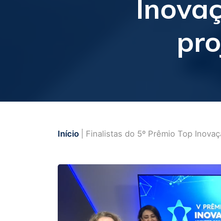
Inova
pro
Início
| Finalistas do 5º Prêmio Top Inova