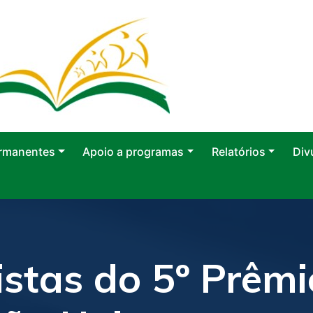
rmanentes
Apoio a programas
Relatórios
Div
istas do 5º Prêm