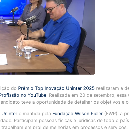
edição do
Prêmio Top Inovação Uninter 2025
realizaram a d
Profissão no YouTube
. Realizada em 20 de setembro, essa 
ndidato teve a oportunidade de detalhar os objetivos e o 
a
Uninter
e mantida pela
Fundação Wilson Picler
(FWP), a pr
e. Participam pessoas físicas e jurídicas de todo o país, 
trabalham em prol de melhorias em processos e serviços, 