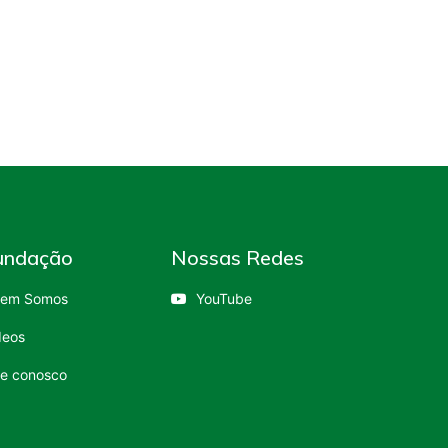
undação
Nossas Redes
em Somos
YouTube
deos
le conosco