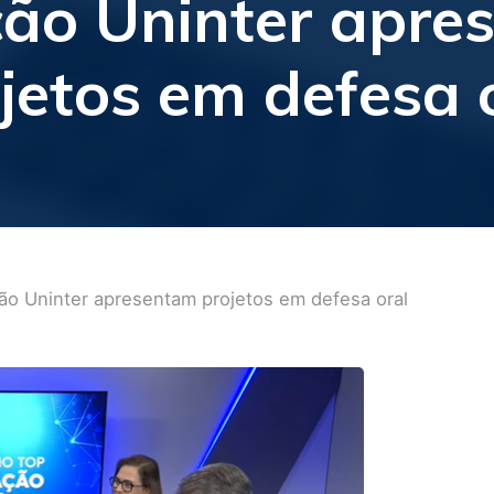
ção Uninter apre
jetos em defesa 
ção Uninter apresentam projetos em defesa oral