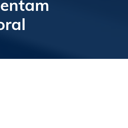
sentam
oral