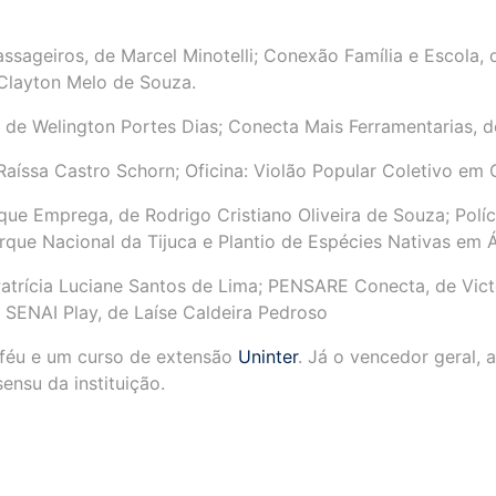
geiros, de Marcel Minotelli; Conexão Família e Escola, d
Clayton Melo de Souza.
 de Welington Portes Dias; Conecta Mais Ferramentarias, de
aíssa Castro Schorn; Oficina: Violão Popular Coletivo em 
ue Emprega, de Rodrigo Cristiano Oliveira de Souza; Políci
rque Nacional da Tijuca e Plantio de Espécies Nativas em Á
trícia Luciane Santos de Lima; PENSARE Conecta, de Vic
 SENAI Play, de Laíse Caldeira Pedroso
féu e um curso de extensão
Uninter
. Já o vencedor geral, 
ensu da instituição.