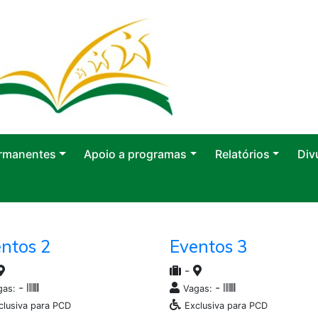
rmanentes
Apoio a programas
Relatórios
Div
ntos 2
Eventos 3
-
-
-
gas:
Vagas:
clusiva para PCD
Exclusiva para PCD