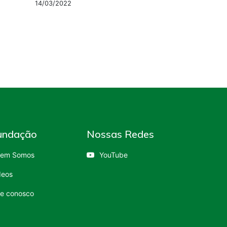
14/03/2022
undação
Nossas Redes
em Somos
YouTube
deos
le conosco