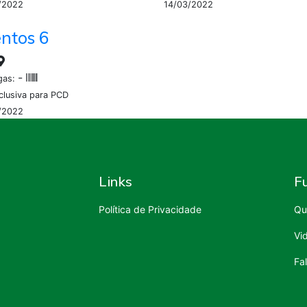
/2022
14/03/2022
ntos 6
-
gas:
clusiva para PCD
/2022
Links
F
Política de Privacidade
Qu
Vi
Fa