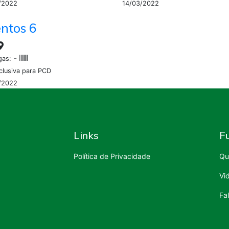
/2022
14/03/2022
ntos 6
-
gas:
clusiva para PCD
/2022
Links
F
Política de Privacidade
Qu
Vi
Fa