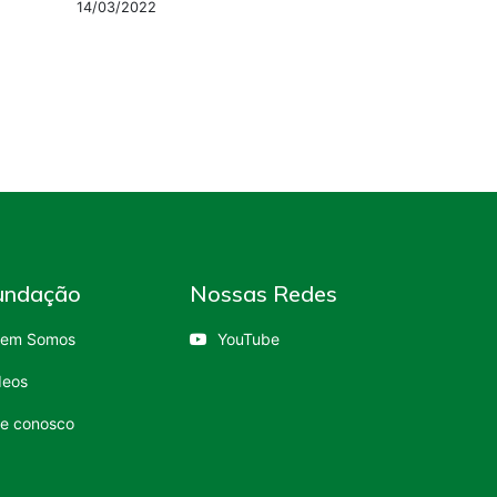
14/03/2022
undação
Nossas Redes
em Somos
YouTube
deos
le conosco