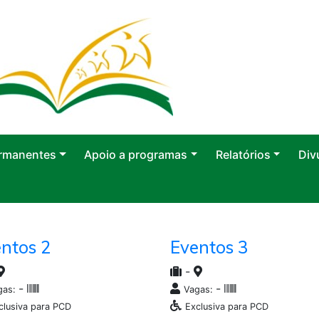
rmanentes
Apoio a programas
Relatórios
Div
ntos 2
Eventos 3
-
-
-
gas:
Vagas:
clusiva para PCD
Exclusiva para PCD