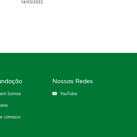
14/03/2022
undação
Nossas Redes
em Somos
YouTube
deos
le conosco