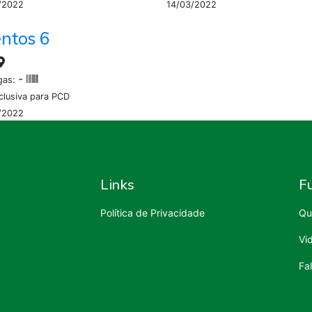
/2022
14/03/2022
ntos 6
-
gas:
clusiva para PCD
/2022
Links
F
Política de Privacidade
Qu
Vi
Fa