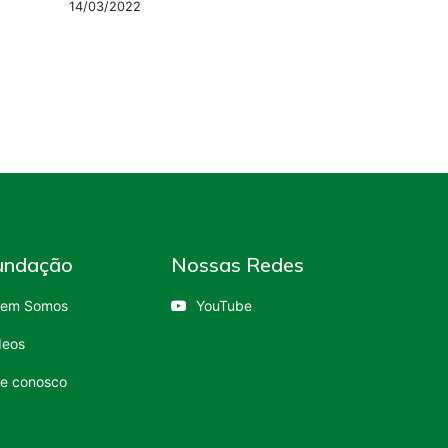
14/03/2022
undação
Nossas Redes
em Somos
YouTube
deos
le conosco