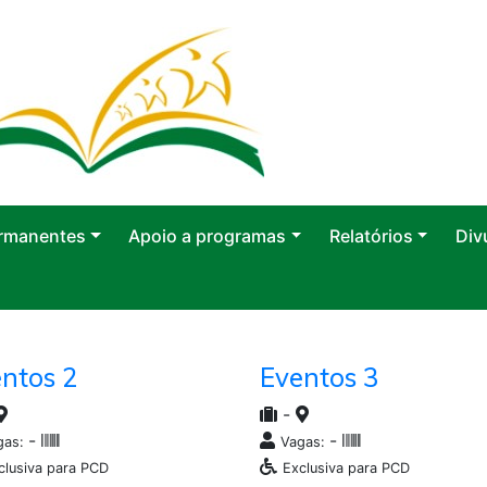
rmanentes
Apoio a programas
Relatórios
Div
ntos 2
Eventos 3
-
-
-
gas:
Vagas:
clusiva para PCD
Exclusiva para PCD