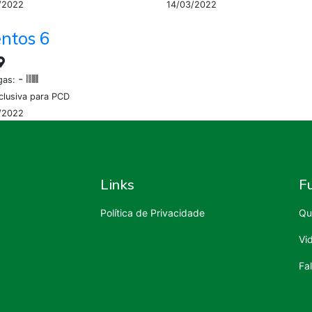
/2022
14/03/2022
ntos 6
-
gas:
clusiva para PCD
/2022
Links
F
Política de Privacidade
Qu
Vi
Fa