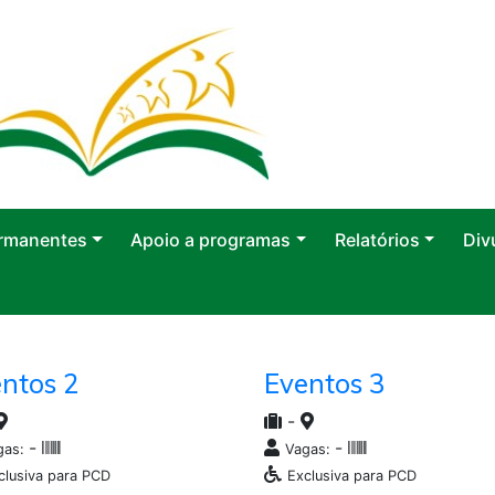
rmanentes
Apoio a programas
Relatórios
Div
ntos 2
Eventos 3
-
-
-
gas:
Vagas:
clusiva para PCD
Exclusiva para PCD