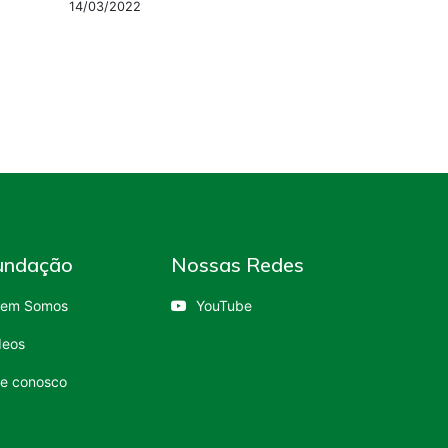
14/03/2022
undação
Nossas Redes
em Somos
YouTube
deos
le conosco