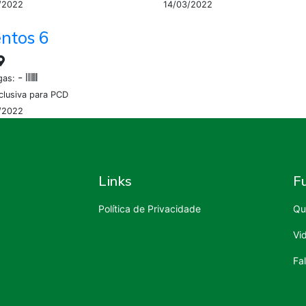
/2022
14/03/2022
ntos 6
-
gas:
clusiva para PCD
/2022
Links
F
Política de Privacidade
Qu
Vi
Fa