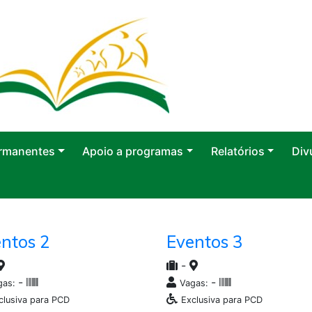
rmanentes
Apoio a programas
Relatórios
Div
ntos 2
Eventos 3
-
-
-
gas:
Vagas:
clusiva para PCD
Exclusiva para PCD