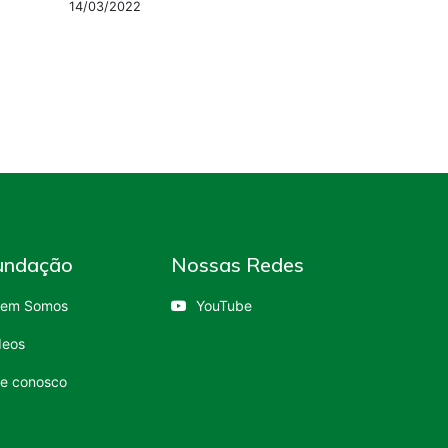
14/03/2022
undação
Nossas Redes
em Somos
YouTube
deos
le conosco