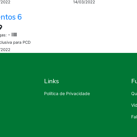
/2022
14/03/2022
ntos 6
-
gas:
clusiva para PCD
/2022
Links
F
Política de Privacidade
Qu
Vi
Fa