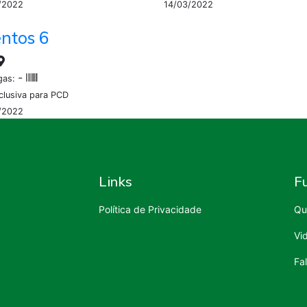
/2022
14/03/2022
ntos 6
-
gas:
clusiva para PCD
/2022
Links
F
Política de Privacidade
Qu
Vi
Fa