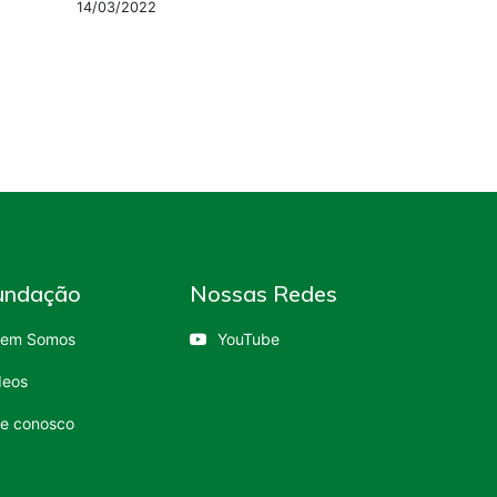
14/03/2022
undação
Nossas Redes
em Somos
YouTube
deos
le conosco