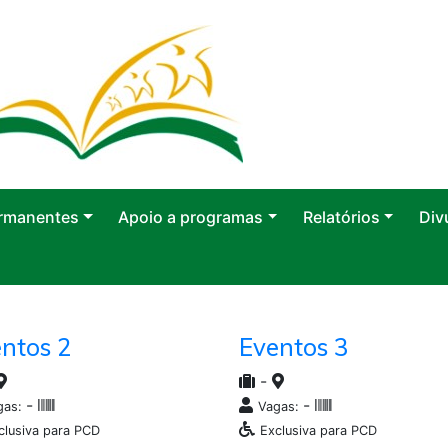
rmanentes
Apoio a programas
Relatórios
Div
ntos 2
Eventos 3
-
-
-
gas:
Vagas:
clusiva para PCD
Exclusiva para PCD