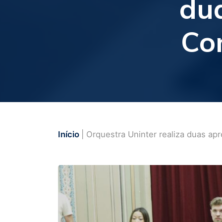
du
Co
Início
| Orquestra Uninter realiza duas a