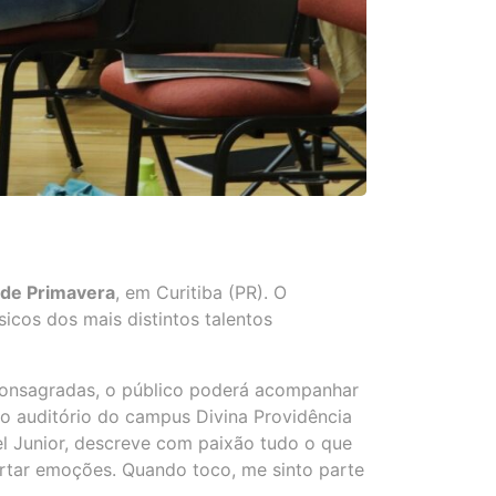
de Primavera
, em Curitiba (PR). O
icos dos mais distintos talentos
s consagradas, o público poderá acompanhar
o auditório do campus Divina Providência
el Junior, descreve com paixão tudo o que
ertar emoções. Quando toco, me sinto parte