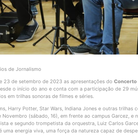
rios de Jornalismo
6 e 23 de setembro de 2023 as apresentações do
Concerto 
esde o início do ano e conta com a participação de 29 mús
s em trilhas sonoras de filmes e séries.
, Harry Potter, Star Wars, Indiana Jones e outras trilha
 Novembro (sábado, 16), em frente ao campus Garcez, e n
ista e segundo trompetista da orquestra, Luiz Carlos Garc
 é uma energia viva, uma força da natureza capaz de desp