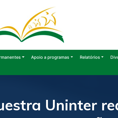
rmanentes
Apoio a programas
Relatórios
Div
estra Uninter re