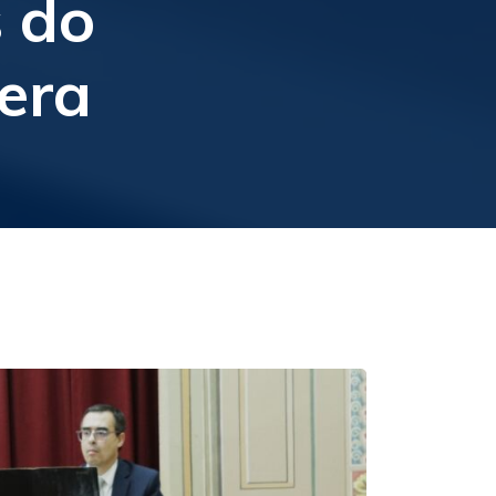
 do
era