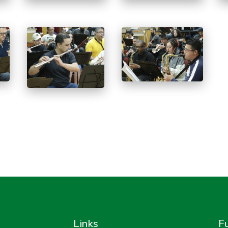
Links
F