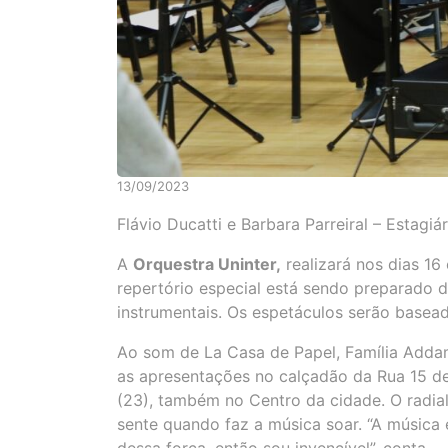
13/09/2023
Flávio Ducatti e Barbara Parreiral – Estagiá
A
Orquestra Uninter
,
realizará nos dias 1
repertório especial está sendo preparado d
instrumentais. Os espetáculos serão baseado
Ao som de La Casa de Papel, Família Addams
as apresentações no calçadão da Rua 15 de
(23), também no Centro da cidade. O radial
sente quando faz a música soar. “A música