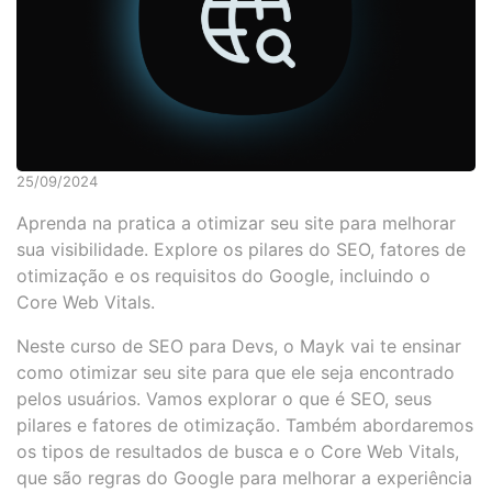
25/09/2024
Aprenda na pratica a otimizar seu site para melhorar
sua visibilidade. Explore os pilares do SEO, fatores de
otimização e os requisitos do Google, incluindo o
Core Web Vitals.
Neste curso de SEO para Devs, o Mayk vai te ensinar
como otimizar seu site para que ele seja encontrado
pelos usuários. Vamos explorar o que é SEO, seus
pilares e fatores de otimização. Também abordaremos
os tipos de resultados de busca e o Core Web Vitals,
que são regras do Google para melhorar a experiência