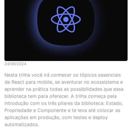
24/09/2024
Nesta trilha você irá conhecer os tópicos essenciais
de React para mobile, se aventurar no ecossistema e
aprender na prática todas as possibilidades que essa
biblioteca tem para oferecer. A trilha começa pela
introdução com os três pilares da biblioteca: Estado,
Propriedade e Componente e te leva até colocar as
aplicações em produção, com testes e deploy
automatizados.