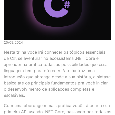
25/09/2024
Nesta trilha você irá conhecer os tópicos essenciais
de C#, se aventurar no ecossistema .NET Core e
aprender na prática todas as possibilidades que essa
linguagem tem para oferecer. A trilha traz uma
introdução que abrange desde a sua história, a sintaxe
básica até os principais fundamentos pra você iniciar
o desenvolvimento de aplicações completas e
escaláveis.
Com uma abordagem mais prática você irá criar a sua
primeira API usando .NET Core, passando por todas as