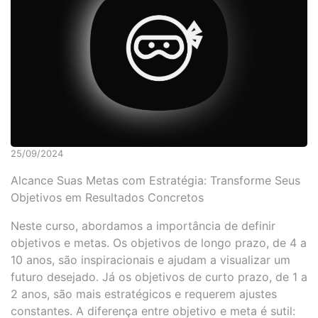
25/09/2024
Alcance Suas Metas com Estratégia: Transforme Seus
Objetivos em Resultados Concretos
Neste curso, abordamos a importância de definir
objetivos e metas. Os objetivos de longo prazo, de 4 a
10 anos, são inspiracionais e ajudam a visualizar um
futuro desejado. Já os objetivos de curto prazo, de 1 a
2 anos, são mais estratégicos e requerem ajustes
constantes. A diferença entre objetivo e meta é sutil: