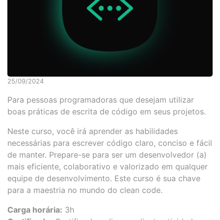
25/09/2024
Para pessoas programadoras que desejam utilizar
boas práticas de escrita de código em seus projetos.
Neste curso, você irá aprender as habilidades
necessárias para escrever código claro, conciso e fácil
de manter. Prepare-se para ser um desenvolvedor (a)
mais eficiente, colaborativo e valorizado em qualquer
equipe de desenvolvimento. Este curso é sua chave
para a maestria no mundo do clean code.
Carga horária:
3h